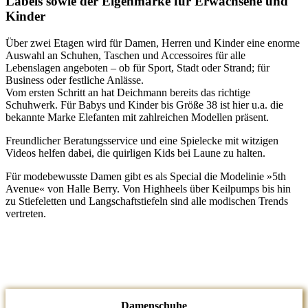
Labels sowie der Eigenmarke für Erwachsene und
Kinder​
Über zwei Etagen wird für Damen, Herren und Kinder eine enorme
Auswahl an Schuhen, Taschen und Accessoires für alle
Lebenslagen angeboten – ob für Sport, Stadt oder Strand; für
Business oder festliche Anlässe.
Vom ersten Schritt an hat Deichmann bereits das richtige
Schuhwerk. Für Babys und Kinder bis Größe 38 ist hier u.a. die
bekannte Marke Elefanten mit zahlreichen Modellen präsent.
Freundlicher Beratungsservice und eine Spielecke mit witzigen
Videos helfen dabei, die quirligen Kids bei Laune zu halten.
Für modebewusste Damen gibt es als Special die Modelinie »5th
Avenue« von Halle Berry. Von Highheels über Keilpumps bis hin
zu Stiefeletten und Langschaftstiefeln sind alle modischen Trends
vertreten.
Damenschuhe